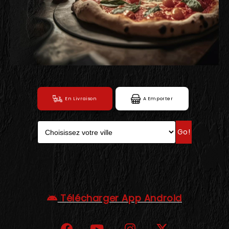
C.G.V
En Livraison
A Emporter
Go!
Télécharger App Android