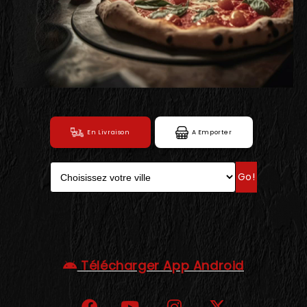
C.G.V
En Livraison
A Emporter
Go!
Télécharger App Android