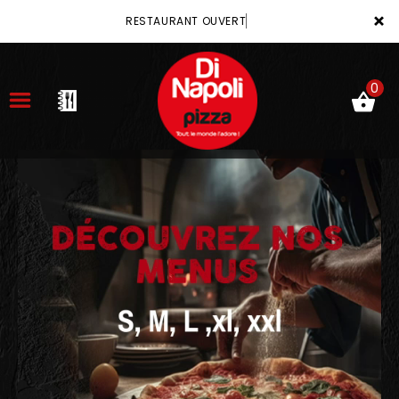
×
RESTAURANT OUVERT
0
ACCUEIL
LA CARTE
VOTRE COMPTE
NOTRE RESTAURANT
VOS AVIS
MENTIONS LÉGALES