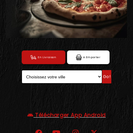
C.G.V
En Livraison
A Emporter
Go!
Télécharger App Android