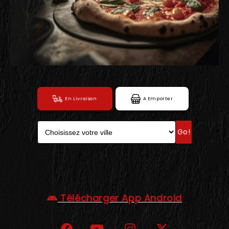
C.G.V
En Livraison
A Emporter
Go!
Télécharger App Android