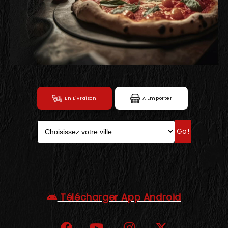
C.G.V
En Livraison
A Emporter
Go!
Télécharger App Android